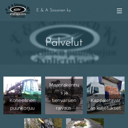
E & A Sissonen ky
Palvelut
Maanrakennu
s ja
Koneellinen
tienvarsien
Kappaletavar
puunkorjuu
raivaus
an kuljetukset