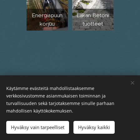
Energiapuun
Lakan Betoni
korjuu
tuotteet
Käytämme evästeitä mahdollistaaksemme
verkkosivustomme asianmukaisen toiminnan ja
turvallisuuden sekä tarjotaksemme sinulle parhaan
mahdollisen käyttökokemuksen.
Tiehaara 12, 82110 Heinävaara
Hyväksy vain tarpeelliset
Hyväksy kaikki
Evästeet