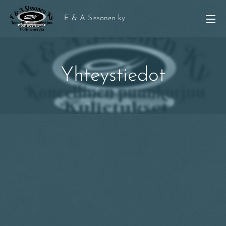
E & A Sissonen ky
Yhteystiedot