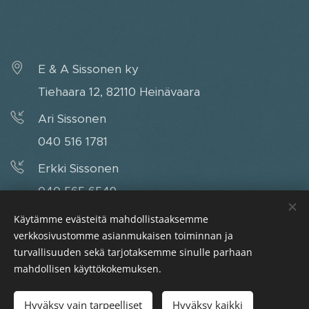
E & A Sissonen ky
Tiehaara 12, 82110 Heinävaara
Ari Sissonen
040 516 1781
Erkki Sissonen
040 565 6549
easissonenky@telemail.fi
Käytämme evästeitä mahdollistaaksemme
verkkosivustomme asianmukaisen toiminnan ja
turvallisuuden sekä tarjotaksemme sinulle parhaan
mahdollisen käyttökokemuksen.
Tiehaara 12, 82110 Heinävaara
Hyväksy vain tarpeelliset
Hyväksy kaikki